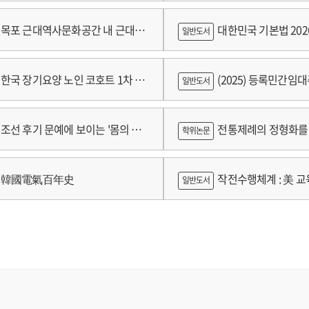
쟁
목포 근대역사문화공간 내 근대건
대한민국 기본법 202
일반도서
 기록화보고서
한국 장기요양 노인 코호트 1차 추
(2025) 등록민간임
일반도서
 2024년 건강보험연구원 정규연구
람
조선 후기 문예에 보이는 '몸의 욕
전통제례의 정형화를 
학위논문
 양상 연구
가제를 중심으로
韓國電氣百年史
작전수행체계 : 美 교육
일반도서