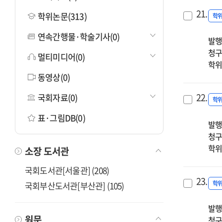
21.
학위논문(313)
학
연속간행물·학술기사(0)
발행
청구
멀티미디어(0)
학위
동영상(0)
22.
국회자료(0)
학
표·그림DB(0)
발행
청구
학위
소장 도서관
국회도서관[서울관] (208)
23.
학
국회부산도서관[부산관] (105)
발행
원문
청구