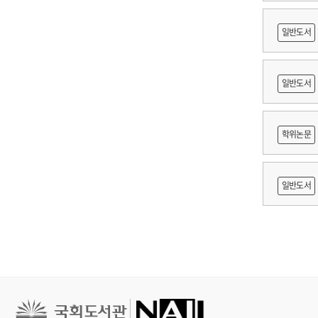
일반도서
축문화재
일반도서
적조사 :
학위논문
보고서
망 긍정'
일반도서