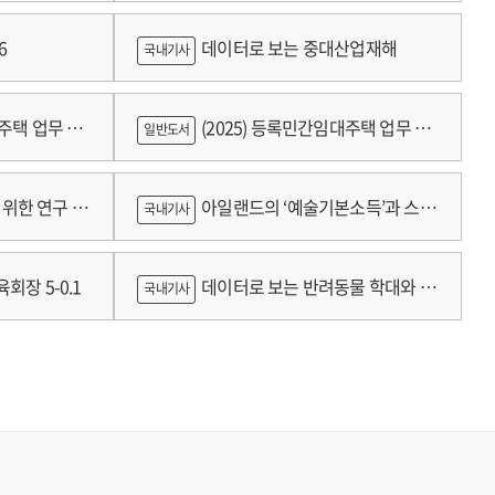
6
데이터로 보는 중대산업재해
국내기사
대주택 업무 편
(2025) 등록민간임대주택 업무 편
일반도서
람
위한 연구 :
아일랜드의 ‘예술기본소득’과 스코
국내기사
틀랜드의 예술인 소득보장정책 논의
회장 5-0.1
데이터로 보는 반려동물 학대와 분
국내기사
쟁